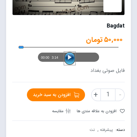
Bagdat
پخش‌کن
۵۰,۰۰۰
تومان
صوت
00:00
3:14
فایل صوتی بغداد
Bagdat
+
-
افزودن به سبد خرید
عدد
افزودن به علاقه مندی ها
مقایسه
دسته:
پیشرفته
,
نت