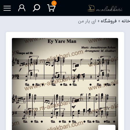
۰
خانه
»
فروشگاه
»
ای یار من